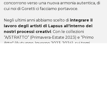
concorrono verso una nuova armonia autentica, di
cui noi di Goretti ci facciamo portavoce.
Negli ultimi anni abbiamo scelto di
integrare il
lavoro degli artisti di Lapsus all’interno dei
nostri processi creativi
. Con le collezioni
“A/STRATTO” (Primavera-Estate 2023) e “Primo
Atto" (Autunno-Inverno 2023-2024), sui temi
dell’identità, del corpo, dell’affettività e della
dimensione emotiva,
l
e opere degli artisti sono
state riassemblate sui tessuti di Goretti
, dando
vita a decorazioni, materiali insoliti e lavorazioni
complesse.
Questa collaborazione ha portato a un profondo
arricchimento per entrambe le realtà. Da una parte,
Goretti ha sperimentato un nuovo modo di
lavorare, integrando pratiche manuali e creative che
hanno dato un’occasione di team building
aziendale. Dall’altra, gli artisti di Lapsus hanno avuto