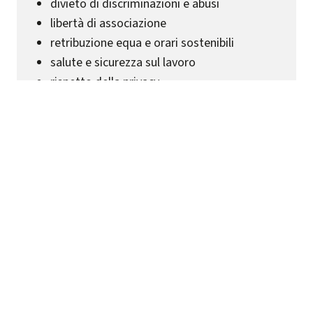
divieto di discriminazioni e abusi
libertà di associazione
retribuzione equa e orari sostenibili
salute e sicurezza sul lavoro
rispetto della privacy
rispetto delle comunità locali e delle
minoranze
divieto di corruzione diretta o indiretta
benessere organizzativo e miglioramento
continuo.