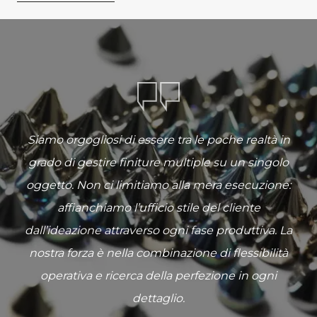
Siamo orgogliosi di essere tra le poche realtà in
grado di gestire finiture multiple su un singolo
oggetto. Non ci limitiamo alla mera esecuzione:
affianchiamo l’ufficio stile del cliente
dall’ideazione attraverso ogni fase produttiva. La
nostra forza è nella combinazione di flessibilità
operativa e ricerca della perfezione in ogni
dettaglio.